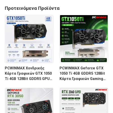
Προτεινόμενα Προϊόντα
PCWINMAX Χονδρικής
PCWINMAX Geforce GTX
Κάρτα Γραφικών GTX 1050
1050 Ti 4GB GDDR5 128Bit
Ti 4GB 128Bit GDDR5 GPU
Κάρτα Γραφικών Gaming
Χαμηλής Κατανάλωσης Με
με Έξοδο HD OEM/ODM Σε
Έξοδο HD DP DVI Για
Απόθεμα για Επιτραπέζιο
Επιτραπέζιους
Υπολογιστή
Υπολογιστές