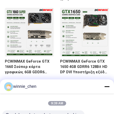
1680 MHz Dual-Fan Gaming
1500MHz/1770MHz HD DP
με HD/DP/DVI Διαθέσιμο
DVI 14Gbps Μνήμη
για εκδόσεις
επιτραπέζιων
υπολογιστών
PCWINMAX GeForce GTX
PCWINMAX GeForce GTX
1660 Σούπερ κάρτα
1650 4GB GDRR6 128Bit HD
γραφικών, 6GB GDDR6
DP DVI Υποστήριξη εξόδου
Gaming PC GPU 192bit
DirectX 12 VR Ready OC
κάρτα βίντεο PCIe 3.0 x16
Graphics Card
winnie_chen
1660S κάρτες παιχνιδιών
9:39 AM