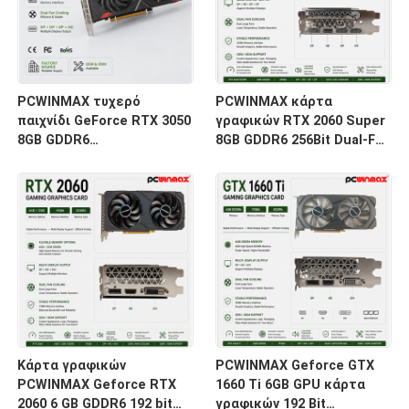
PCWINMAX τυχερό
PCWINMAX κάρτα
παιχνίδι GeForce RTX 3050
γραφικών RTX 2060 Super
8GB GDDR6
8GB GDDR6 256Bit Dual-Fan
εκατονεικοσαοκτάμπιτο
GPU με HD + 3DP Ray
HD/DP PCIe 4 διπλή κάρτα
Tracing για Gaming PC
γραφικών ανεμιστήρων
OEM Wholesale
για το τυχερό παιχνίδι PC
Κάρτα γραφικών
PCWINMAX Geforce GTX
PCWINMAX Geforce RTX
1660 Ti 6GB GPU κάρτα
2060 6 GB GDDR6 192 bit
γραφικών 192 Bit