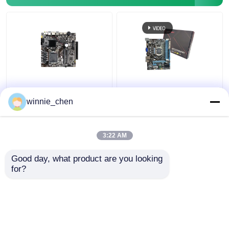
LGA 1151 Socket DDR4
Ενσωματωμένη
Intel PC Motherboard
υποδοχή μητρικής
winnie_chen
H310 For Gaming I7
πλακέτας H61 1155
8700
Intel H61 Mainboard
DDR4 DDR3
3:22 AM
Καλύτερη τιμή
Καλύτερη τιμή
Good day, what product are you looking 
for?
επαφή
επαφή
Δείτε περισσότερων