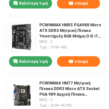
Καλύτερη τιμή
επαφή
PCWINMAX HM55 PGA988 Micro
ATX DDR3 Μητρική Πίνακα
Υποστήριξη 8GB Μνήμη i3 i5 i7
Μητρική Πίνακα
MOQ：2
Τιμή：19.99~40$
Καλύτερη τιμή
επαφή
PCWINMAX HM77 Μητρική
Πίνακα DDR3 Micro ATX Socket
PGA 989 Αρχική Πίνακα
Παιχνιδιών
MOQ：2
Τιμή：32.99~45.99$