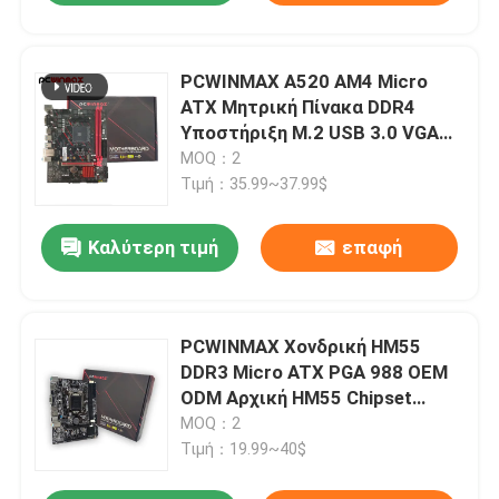
PCWINMAX A520 AM4 Micro
ATX Μητρική Πίνακα DDR4
Υποστήριξη M.2 USB 3.0 VGA
HD Slot
MOQ：2
Τιμή：35.99~37.99$
Καλύτερη τιμή
επαφή
PCWINMAX Χονδρική HM55
DDR3 Micro ATX PGA 988 OEM
ODM Αρχική HM55 Chipset
Desktop Motherboard
MOQ：2
Τιμή：19.99~40$