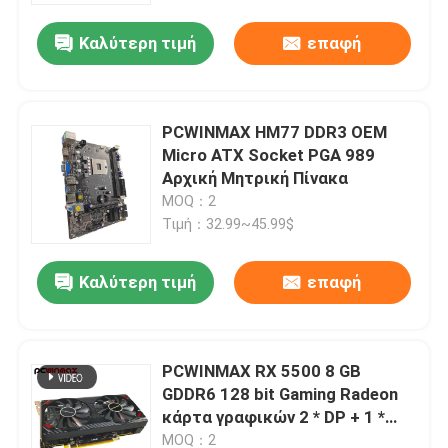
Καλύτερη τιμή
επαφή
PCWINMAX HM77 DDR3 OEM
Micro ATX Socket PGA 989
Αρχική Μητρική Πίνακα
MOQ：2
Τιμή：32.99~45.99$
Καλύτερη τιμή
επαφή
Σπίτι
PCWINMAX RX 5500 8 GB
Προϊόντα
GDDR6 128 bit Gaming Radeon
κάρτα γραφικών 2 * DP + 1 *
HDM1
Βίντεο
MOQ：2