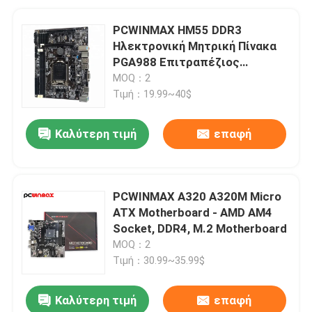
PCWINMAX HM55 DDR3
Ηλεκτρονική Μητρική Πίνακα
PGA988 Επιτραπέζιος
Ηλεκτρονικός Υπολογιστής
MOQ：2
Micro ATX Υποστήριξη OEM
Τιμή：19.99~40$
ODM
Καλύτερη τιμή
επαφή
PCWINMAX A320 A320M Micro
ATX Motherboard - AMD AM4
Socket, DDR4, M.2 Motherboard
MOQ：2
Τιμή：30.99~35.99$
Καλύτερη τιμή
επαφή