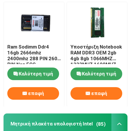
Ram Sodimm Ddr4
Υποστήριξη Notebook
16gb 2666mhz
RAM DDR3 OEM 2gb
2400mhz 288 PIN 260
4gb 8gb 1066MHZ
PIN Non ECC
1333MHZ 1600MHZ
Μνήμη
Καλύτερη τιμή
Καλύτερη τιμή
επαφή
επαφή
Μητρική πλακέτα υπολογιστή Intel
(85)