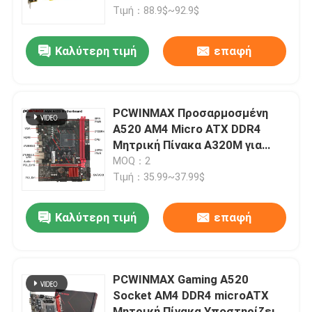
Τιμή：88.9$~92.9$
Περίπου εμείς
Καλύτερη τιμή
επαφή
Γύρος εργοστασίων
PCWINMAX Προσαρμοσμένη
Ποιοτικός έλεγχος
A520 AM4 Micro ATX DDR4
Μητρική Πίνακα A320M για
επιφάνεια εργασίας
MOQ：2
Μας ελάτε σε επαφή με
Τιμή：35.99~37.99$
Ζητήστε ένα απόσπασμα
Καλύτερη τιμή
επαφή
Κάρτες γραφικών gaming
PCWINMAX Gaming A520
Socket AM4 DDR4 microATX
Κάρτα γραφικών Mining
Μητρική Πίνακα Υποστηρίζει