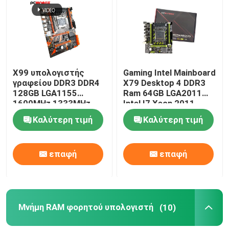
X99 υπολογιστής
Gaming Intel Mainboard
γραφείου DDR3 DDR4
X79 Desktop 4 DDR3
128GB LGA1155
Ram 64GB LGA2011
1600MHz 1333MHz
Intel I7 Xeon 2011
μητρικών καρτών
Καλύτερη τιμή
Καλύτερη τιμή
τυχερού παιχνιδιού
επαφή
επαφή
Μνήμη RAM φορητού υπολογιστή
(10)