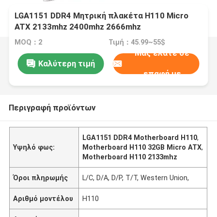
LGA1151 DDR4 Μητρική πλακέτα H110 Micro
ATX 2133mhz 2400mhz 2666mhz
MOQ：2
Τιμή：45.99~55$
Μας ελάτε σε
Καλύτερη τιμή
επαφή με
Περιγραφή προϊόντων
LGA1151 DDR4 Motherboard H110
,
Υψηλό φως:
Motherboard H110 32GB Micro ATX
,
Motherboard H110 2133mhz
Όροι πληρωμής
L/C, D/A, D/P, T/T, Western Union,
Αριθμό μοντέλου
H110