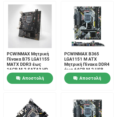
PCWINMAX Μητρική
PCWINMAX B365
Πίνακα B75 LGA1155
LGA1151 M ATX
MATX DDR3 έως
Μητρική Πίνακα DDR4
16GB M.2 SATA3 HD
έως 64GB M.2 USB
VGA Ports Πίνακα
3.0 Υποστήριξη 8η 9η
Αποστολή
Αποστολή
επιφάνειας εργασίας
Γενιά επεξεργαστές
Σπίτι
για Office PC &
OEM Wholesale
ερώτησης
ερώτησης
Business Systems
Προϊόντα
Βίντεο