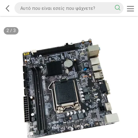
2
/
3