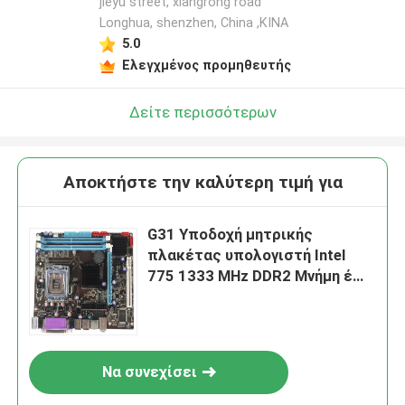
jieyu street, xiangrong road
Longhua, shenzhen, China ,ΚΙΝΑ
5.0
Ελεγχμένος προμηθευτής
Δείτε περισσότερων
Αποκτήστε την καλύτερη τιμή για
G31 Υποδοχή μητρικής
πλακέτας υπολογιστή Intel
775 1333 MHz DDR2 Μνήμη έως
4 GB
Να συνεχίσει