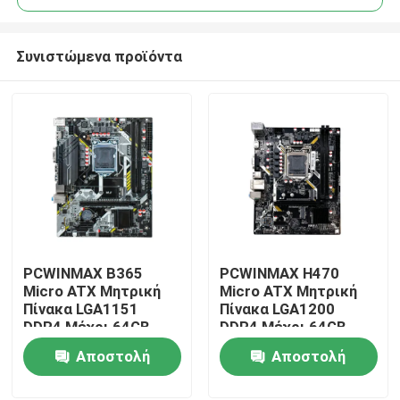
Συνιστώμενα προϊόντα
PCWINMAX B365
PCWINMAX H470
Σπίτι
Micro ATX Μητρική
Micro ATX Μητρική
Πίνακα LGA1151
Πίνακα LGA1200
DDR4 Μέχρι 64GB
DDR4 Μέχρι 64GB,
Προϊόντα
Υποστηρίζει 8η & 9η
M.2 & PCIe
Αποστολή
Αποστολή
Γενιά i3/i5/i7 CPUs
3.0Υποστηρίζει
Υποστηρίζει
επεξεργαστές Intel
ερώτησης
ερώτησης
Βίντεο
χονδρική πώληση
10ης και 11ης γενιάς