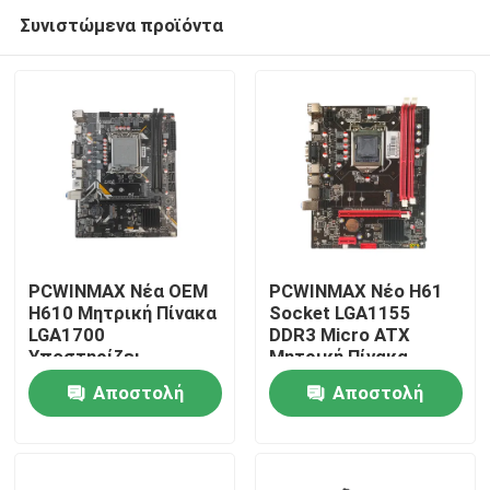
Συνιστώμενα προϊόντα
PCWINMAX Νέα OEM
PCWINMAX Νέο H61
H610 Μητρική Πίνακα
Socket LGA1155
LGA1700
DDR3 Micro ATX
Σπίτι
Υποστηρίζει
Μητρική Πίνακα
14η/13η/12η Γενιά
Πληροφορικής
Αποστολή
Αποστολή
Intel Core Processors
Παιχνιδιών για 2η / 3η
Προϊόντα
MATX
Γενιά I3 I5 I7
ερώτησης
ερώτησης
Υποστήριξη OEM
ODM Wholesale
Βίντεο