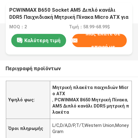
PCWINMAX B650 Socket AM5 Διπλό κανάλι
DDR5 Παιχνιδιακή Μητρική Πίνακα Micro ATX για
επεξεργαστές R7 R8 R9
MOQ：2
Τιμή：58.99-68.99$
Μας ελάτε σε
Καλύτερη τιμή
επαφή με
Περιγραφή προϊόντων
Μητρική πλακέτα παιχνιδιών Micr
o ATX
Υψηλό φως:
,
PCWINMAX B650 Μητρική Πίνακα
,
AM5 Διπλό κανάλι DDR5 μητρική π
λακέτα
L/C,D/A,D/P,T/T,Western Union,Money
Όροι πληρωμής
Gram