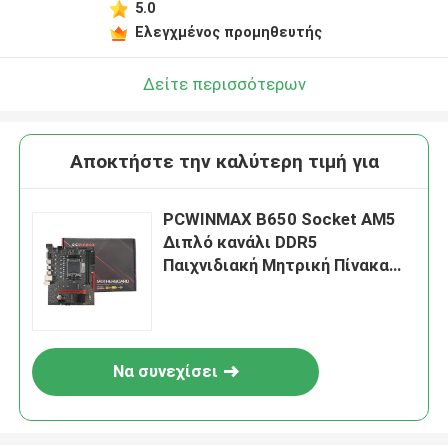
5.0
Ελεγχμένος προμηθευτής
Δείτε περισσότερων
Αποκτήστε την καλύτερη τιμή για
PCWINMAX B650 Socket AM5
Διπλό κανάλι DDR5
Παιχνιδιακή Μητρική Πίνακα
Micro ATX για επεξεργαστές
R7 R8 R9
Να συνεχίσει