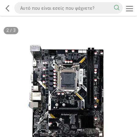
2
/
3