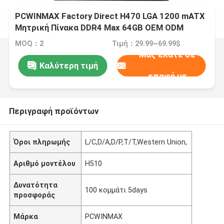
PCWINMAX Factory Direct H470 LGA 1200 mATX
Μητρική Πίνακα DDR4 Max 64GB OEM ODM
Υποστήριξη 10η 11η Γενιά CPU Wholesale
MOQ：2
Τιμή：29.99~69.99$
Μας ελάτε σε
Καλύτερη τιμή
επαφή με
Περιγραφή προϊόντων
Όροι πληρωμής
L/C,D/A,D/P,T/T,Western Union,
Αριθμό μοντέλου
H510
Δυνατότητα
100 κομμάτι 5days
προσφοράς
Μάρκα
PCWINMAX